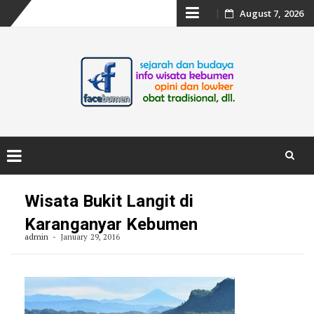
Skip
August 7, 2026
to
content
Skip
to
Wisata Bukit Langit di
content
Karanganyar Kebumen
admin
January 29, 2016