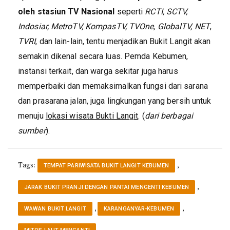
oleh stasiun TV Nasional
seperti
RCTI, SCTV,
Indosiar, MetroTV, KompasTV, TVOne, GlobalTV, NET
,
TVRI
, dan lain-lain, tentu menjadikan Bukit Langit akan
semakin dikenal secara luas. Pemda Kebumen,
instansi terkait, dan warga sekitar juga harus
memperbaiki dan memaksimalkan fungsi dari sarana
dan prasarana jalan, juga lingkungan yang bersih untuk
menuju
lokasi wisata Bukti Langit
. (
dari berbagai
sumber
).
Tags:
,
TEMPAT PARIWISATA BUKIT LANGIT KEBUMEN
,
JARAK BUKIT PRANJI DENGAN PANTAI MENGENTI KEBUMEN
,
,
WAWAN BUKIT LANGIT
KARANGANYAR-KEBUMEN