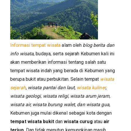
Informasi tempat wisata
alam oleh
blog berita dan
info wisata
, budaya, serta sejarah Kebumen kali ini
akan memberikan informasi tentang salah satu
tempat wisata indah yang berada di Kebumen yang
berupa bukit atau perbukitan. Selain tempat
wisata
sejarah
, wisata pantai dan laut,
wisata kuliner
,
wisata geologi, wisata religi, wisata arum jeram,
wisata air, wisata burung walet, dan wisata gua
,
Kebumen juga mulai dikenal sebagai kota dengan
tempat wisata bukit
dan
wisata curug
atau
air
terjun.
Dan tidak menutup kemungkinan masih