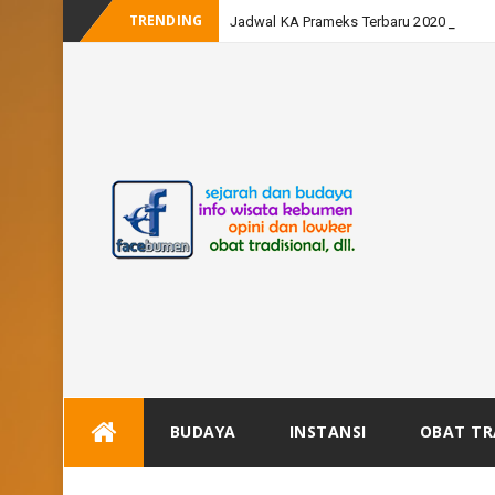
TRENDING
Jadwal KA Prameks Terbaru 2020
Skip
BUDAYA
INSTANSI
OBAT TR
to
content