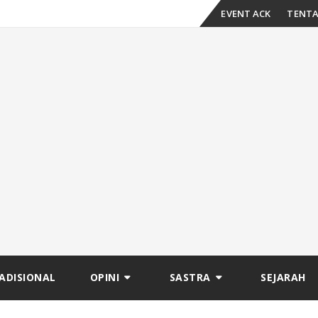
Skip
EVENT ACK
TENTA
to
content
ADISIONAL
OPINI
SASTRA
SEJARAH