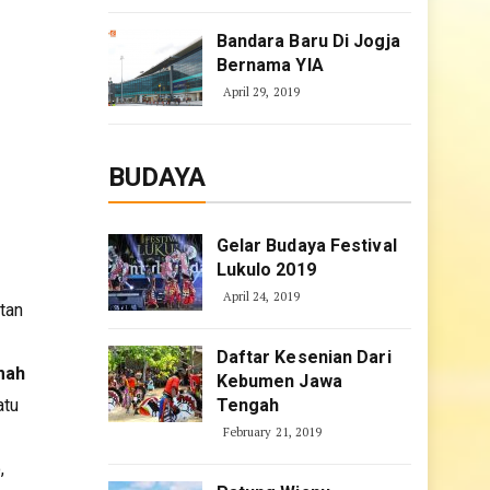
Bandara Baru Di Jogja
Bernama YIA
April 29, 2019
BUDAYA
Gelar Budaya Festival
Lukulo 2019
April 24, 2019
tan
Daftar Kesenian Dari
mah
Kebumen Jawa
atu
Tengah
February 21, 2019
,