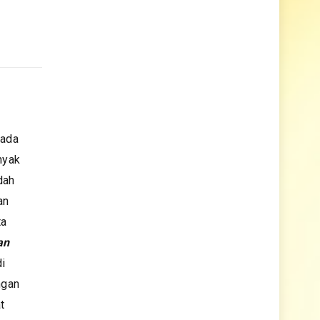
 ada
nyak
dah
an
ta
an
di
ngan
t