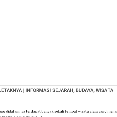
ETAKNYA | INFORMASI SEJARAH, BUDAYA, WISATA
 yang didalamnya terdapat banyak sekali tempat wisata alam yang mena
k wisata alam di pulau […]