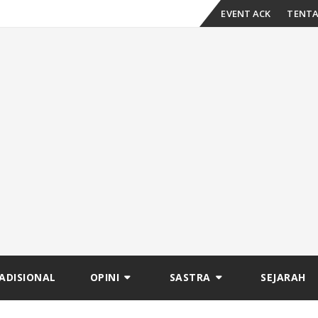
Skip
EVENT ACK
TENTA
to
content
ADISIONAL
OPINI
SASTRA
SEJARAH