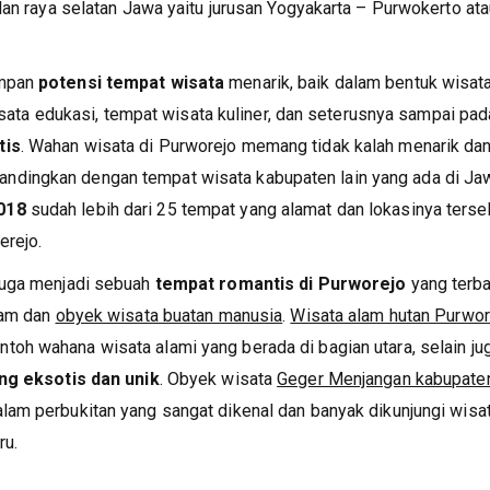
lan raya selatan Jawa yaitu jurusan Yogyakarta – Purwokerto at
impan
potensi tempat wisata
menarik, baik dalam bentuk wisat
wisata edukasi, tempat wisata kuliner, dan seterusnya sampai pad
tis
. Wahan wisata di Purworejo memang tidak kalah menarik da
 dibandingkan dengan tempat wisata kabupaten lain yang ada di Ja
018
sudah lebih dari 25 tempat yang alamat dan lokasinya terse
erejo.
 juga menjadi sebuah
tempat romantis di Purworejo
yang terba
lam dan
obyek wisata buatan manusia
.
Wisata alam hutan Purwor
toh wahana wisata alami yang berada di bagian utara, selain ju
ang eksotis dan unik
. Obyek wisata
Geger Menjangan kabupate
lam perbukitan yang sangat dikenal dan banyak dikunjungi wis
ru.