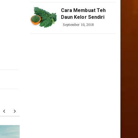
Cara Membuat Teh
Daun Kelor Sendiri
September 10, 2018
15 Tempat Wisata Pilihan Di
Pantai 