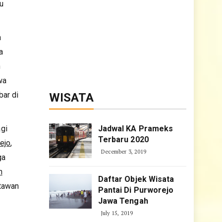
au
a
a
n
wa
bar di
WISATA
gi
Jadwal KA Prameks
Terbaru 2020
ejo
,
December 3, 2019
ga
n
Daftar Objek Wisata
atawan
Pantai Di Purworejo
Jawa Tengah
July 15, 2019