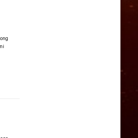
yong
ni