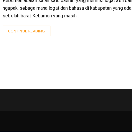
Kebumen adalah salah satu daerah yang memliki logat asli ba
ngapak, sebagaimana logat dan bahasa di kabupaten yang ada
sebelah barat Kebumen yang masih…
CONTINUE READING