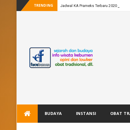
TRENDING
Jadwal KA Prameks Terbaru 2020
Skip
BUDAYA
INSTANSI
OBAT TR
to
content