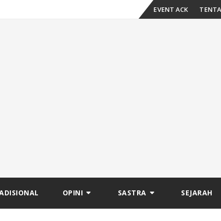
Skip
EVENT ACK
TENTA
to
content
ADISIONAL
OPINI
SASTRA
SEJARAH