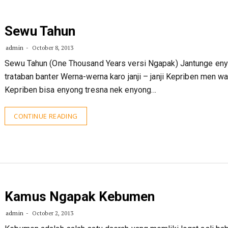
Sewu Tahun
admin
October 8, 2013
Sewu Tahun (One Thousand Years versi Ngapak) Jantunge en
trataban banter Werna-werna karo janji – janji Kepriben men wa
Kepriben bisa enyong tresna nek enyong…
CONTINUE READING
Kamus Ngapak Kebumen
admin
October 2, 2013