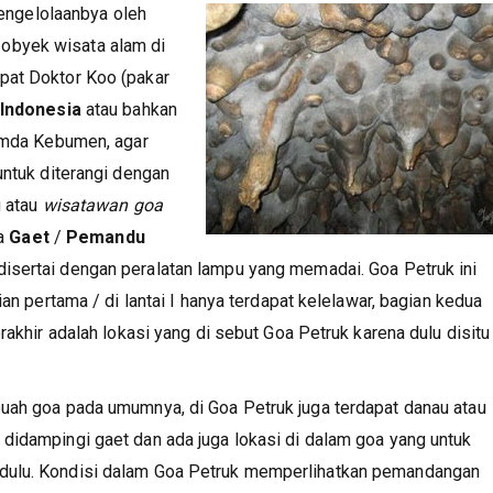
ngelolaanbya oleh
obyek wisata alam di
pat Doktor Koo (pakar
 Indonesia
atau bahkan
Pemda Kebumen, agar
untuk diterangi dengan
g atau
wisatawan goa
ia
Gaet
/
Pemandu
disertai dengan peralatan lampu yang memadai. Goa Petruk ini
ian pertama / di lantai I hanya terdapat kelelawar, bagian kedua
rakhir adalah lokasi yang di sebut Goa Petruk karena dulu disitu
buah goa pada umumnya, di Goa Petruk juga terdapat danau atau
didampingi gaet dan ada juga lokasi di dalam goa yang untuk
dulu. Kondisi dalam Goa Petruk memperlihatkan pemandangan