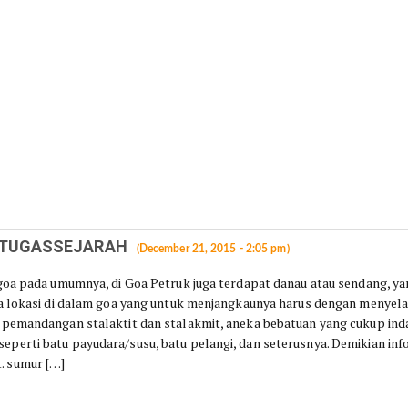
OGTUGASSEJARAH
(December 21, 2015 - 2:05 pm)
 goa pada umumnya, di Goa Petruk juga terdapat danau atau sendang, y
ga lokasi di dalam goa yang untuk menjangkaunya harus dengan menyel
 pemandangan stalaktit dan stalakmit, aneka bebatuan yang cukup ind
perti batu payudara/susu, batu pelangi, dan seterusnya. Demikian inf
. sumur […]