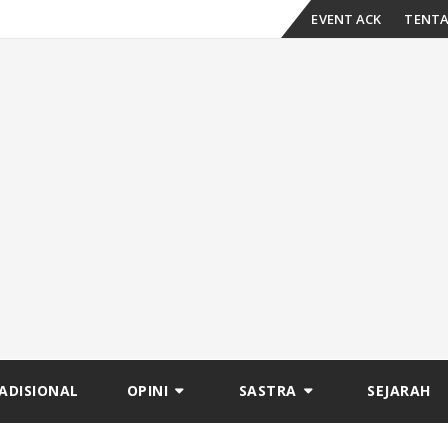
Skip
EVENT ACK
TENTA
to
content
ADISIONAL
OPINI
SASTRA
SEJARAH