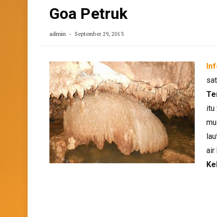
Goa Petruk
admin
September 29, 2013
In
sat
Te
itu
mu
lau
air
Ke