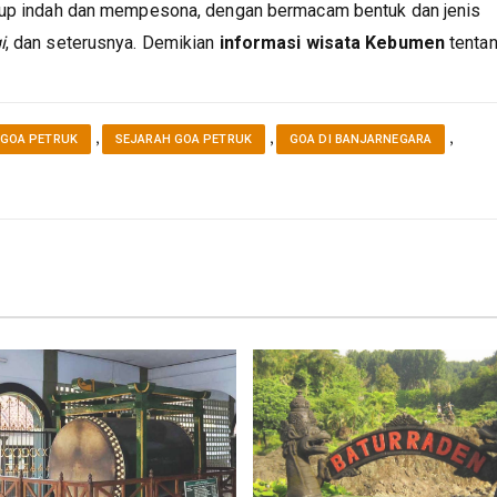
kup indah dan mempesona, dengan bermacam bentuk dan jenis
i
, dan seterusnya. Demikian
informasi wisata Kebumen
tenta
,
,
,
 GOA PETRUK
SEJARAH GOA PETRUK
GOA DI BANJARNEGARA