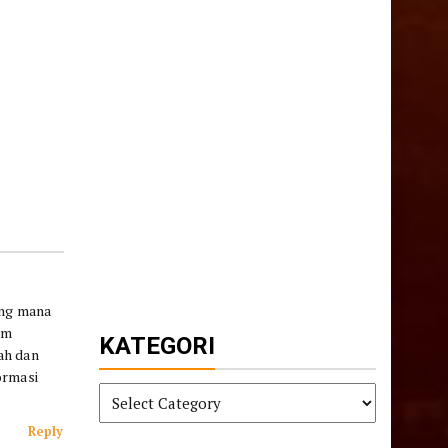
ang mana
am
KATEGORI
ah dan
ormasi
KATEGORI
Reply