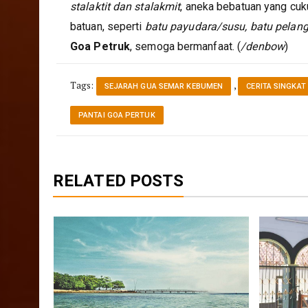
stalaktit dan stalakmit
, aneka bebatuan yang cu
batuan, seperti
batu payudara/susu, batu pelang
Goa Petruk
, semoga bermanfaat. (
/denbow
)
Tags:
,
SEJARAH GUA SEMAR KEBUMEN
CERITA SINGKAT
PANTAI GOA PERTUK
RELATED POSTS
 Wisata