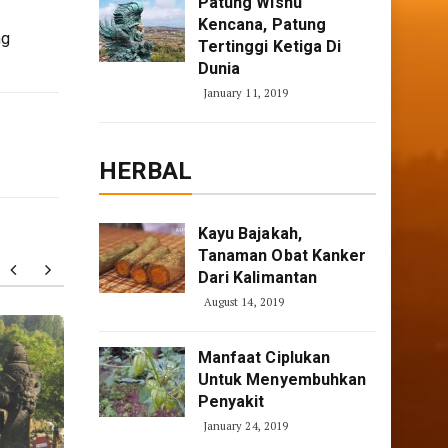
Patung Wisnu
Kencana, Patung
ng
Tertinggi Ketiga Di
Dunia
January 11, 2019
HERBAL
Kayu Bajakah,
Tanaman Obat Kanker
Dari Kalimantan
August 14, 2019
Pantai Lampon, Pantai
Wisata 
Manfaat Ciplukan
Romantis di Kebumen
Petern
Untuk Menyembuhkan
Penyakit
January 24, 2019