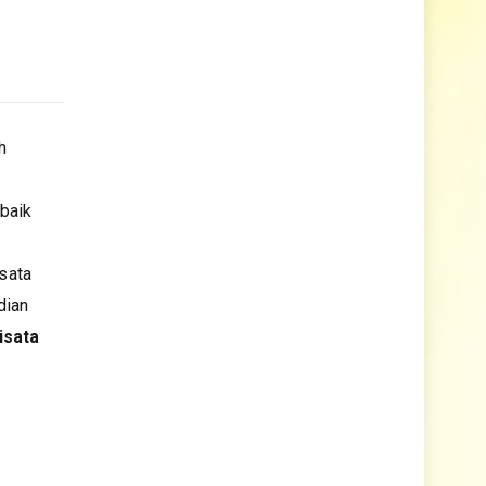
h
baik
sata
dian
isata