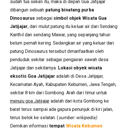
sudah tua sekali itu, maka di depan Gua Jatijajar
dibangun sebuah
patung binatang purba
Dinosaurus
sebagai
simbol objek Wisata Gua
Jatijajar
, dari mulut patung itu keluar air dari Sendang
Kanthil dan sendang Mawar, yang sepanjang tahun
belum pernah kering. Sedangkan air yang keluar dari
patung Dinosaurus tersebut dimanfaatkan oleh
penduduk sekitar sebagai pengairan sawah desa
Jatijajar dan sekitarnya.
Lokasi obyek wisata
eksotis Goa Jatijajar
adalah di Desa Jatijajar,
Kecamatan Ayah, Kabupaten Kebumen, Jawa Tengah,
sekitar 8 km dari Gombong. Arah dari timur untuk
menuju goa Jatijajar
adalah dari kota Gombong ke
barat terus sampai ada gapura penunjuk di kiri jalan,
terus belok ke selatan. (
sumber: wikipedia)
Demikan informasi
tempat
Wisata Kebumen