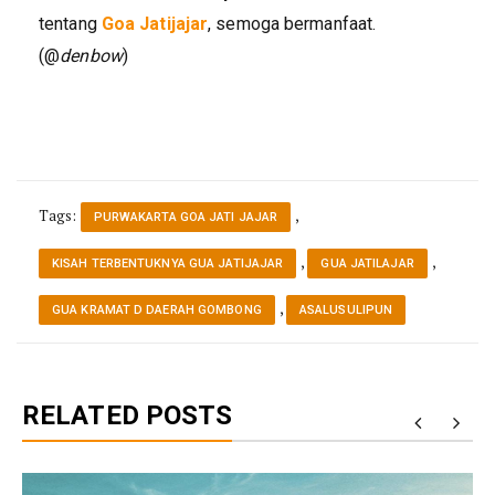
tentang
Goa Jatijajar
, semoga bermanfaat.
(@
denbow
)
Tags:
,
PURWAKARTA GOA JATI JAJAR
,
,
KISAH TERBENTUKNYA GUA JATIJAJAR
GUA JATILAJAR
,
GUA KRAMAT D DAERAH GOMBONG
ASALUSULIPUN
RELATED POSTS