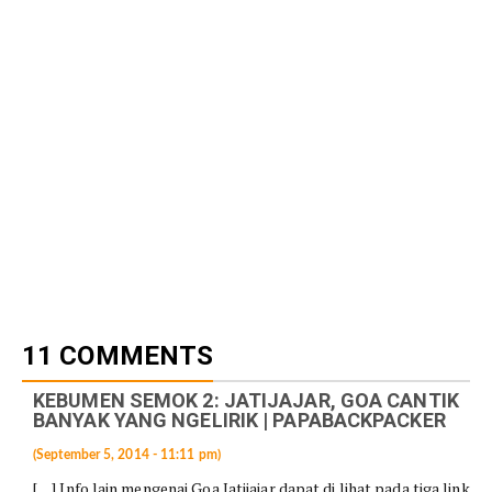
11 COMMENTS
KEBUMEN SEMOK 2: JATIJAJAR, GOA CANTIK
BANYAK YANG NGELIRIK | PAPABACKPACKER
(September 5, 2014 - 11:11 pm)
[…] Info lain mengenai Goa Jatijajar dapat di lihat pada tiga link