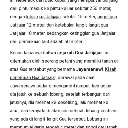
ini terbentuk dari batu kapur, yang mempunyai panjang
dari pintu masuk ke pintu keluar sekitar 250 meter,
dengan
lebar gua Jatijajar
sekitar 15 meter,
tinggi gua
Jatijajar
12 meter, dan ketebalan langit-langit gua
Jatijajar 10 meter, sedangkan ketinggian gua Jatijajar
dari permukaan laut adalah 50 meter.
Konon kabarnya bahwa
sejarah Goa Jatijajar
ini
ditemukan oleh seorang petani yang memiliki tanah di
atas Gua tersebut yang bernama
Jayamenawi
.
Kisah
penemuan Gua Jatijaja
r, berawal pada saat
Jayamenawi sedang mengambil rumput, kemudian
dia jatuh ke sebuah lobang, setelah terbangun dari
jatuhnya, dia melihat ke sekeliling, lalu melihat ke
atas, dan ternyata di atas ada sebuah lobang ventilasi
yang ada di langit-langit Gua tersebut. Lobang ini
mempunyai garis tengah 4 meter dan tinggi dari tanah