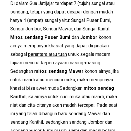
Di dalam Gua Jatijajar terdapat 7 (tujuh) sungai atau
sendang, tetapi yang dapat dicapai dengan mudah
hanya 4 (empat) sungai yaitu: Sungai Puser Bumi,
Sungai Jombor, Sungai Mawar, dan Sungai Kantil.
Mitos sendang Puser Bumi
dan
Jombor
konon
airnya mempunyai khasiat yang dapat digunakan
sebagai
perantara atau tuah
untuk segala macam
tujuan menurut kepercayaan masing-masing.
Sedangkan
mitos sendang Mawar
konon airnya jika
untuk mandi atau mencuci muka, maka mempunyai
khasiat bisa awet muda.Sedangkan
mitos sendag
Kanthil
jika airnya untuk cuci muka atau mandi, maka
niat dan cita-citanya akan mudah tercapai. Pada saat
ini yang telah dibangun baru sendang Mawar dan
sendang Kanthil, sedangkan sendang Jombor dan
sendang Puser Bumi masih alami dan masih belum