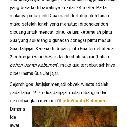
yang berada di bawahnya sekitar 24 meter. Pada
mulanya pintu-pintu Gua masih tertutup oleh tanah,
maka setelah tanah yang menutupi dibongkar dan
dibuang untuk mencari pintu keluar, ketemulah pintu
Gua yang sekarang digunakan sebagai pintu masuk
Gua Jatijajar. Karena di depan pintu Gua tersebut ada
2 pohon jati yang besar dan tumbuh sejajar
(bukan
pohon Jenitri Kebumen
), maka gua tersebut akhirnya
diberi nama Gua Jatijajar.
Sejarah goa Jatijajar menjadi obyek wisata
adalah
pada tahun 1975 Gua Jatijajar mulai dibangun dan
dikembangkan menjadi
Objek Wisata Kebumen
.
Dimana
ide
awal