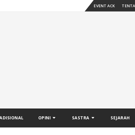
Skip
EVENT ACK
TENTA
to
content
ADISIONAL
OPINI
SASTRA
SEJARAH