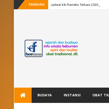
TRENDING
Jadwal KA Prameks Terbaru 2020
Skip
BUDAYA
INSTANSI
OBAT TR
to
content