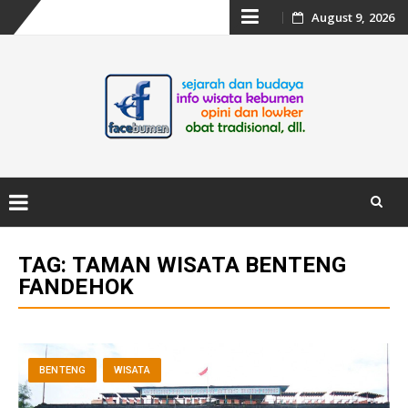
Skip
August 9, 2026
to
content
Skip
to
TAG:
TAMAN WISATA BENTENG
content
FANDEHOK
BENTENG
WISATA