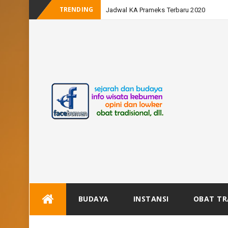
TRENDING
Jadwal KA Prameks Terbaru 2020
Skip
BUDAYA
INSTANSI
OBAT TR
to
content