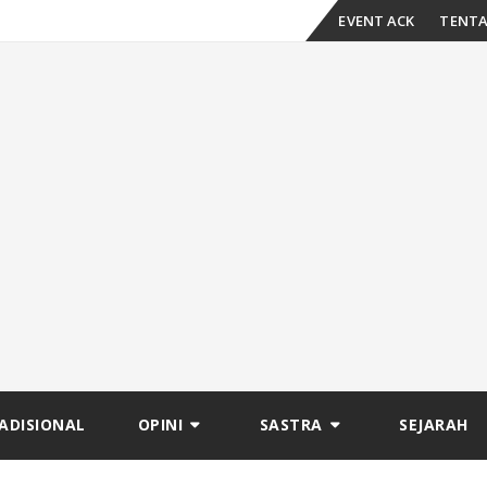
Skip
EVENT ACK
TENTA
to
content
ADISIONAL
OPINI
SASTRA
SEJARAH