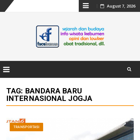
Skip
August 7, 2026
to
content
Skip
to
TAG:
BANDARA BARU
content
INTERNASIONAL JOGJA
TRANSPORTASI