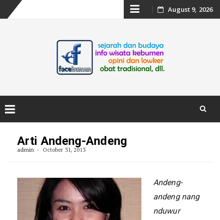
Skip
August 9, 2026
to
content
Skip
to
Arti Andeng-Andeng
content
admin
October 31, 2013
Andeng-
andeng nang
nduwur