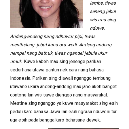
lambe, tiwas
seneng jebul
wis ana sing
nduwe.
Andeng-andeng nang ndhuwur pipi, tiwas
mentheleng jebul kana ora wedi. Andeng-andeng
nempel nang bathuk, tiwas ngandel jebule ukur
umuk
. Kuwe kabeh mau sing jenenge parikan
sederhana utawa pantun nek cara nang bahasa
Indonesia. Parikan sing diawali nganggo tembung
utawane ukara andeng-andeng mau jane akeh banget
contone lan wis suwe dienggo nang masyarakat.
Mestine sing nganggo ya kuwe masyarakat sing esih
peduli karo bahasa Jawa lan esih ngrasa nduweni tur
uga esih pada bangga karo bahasane dewek.