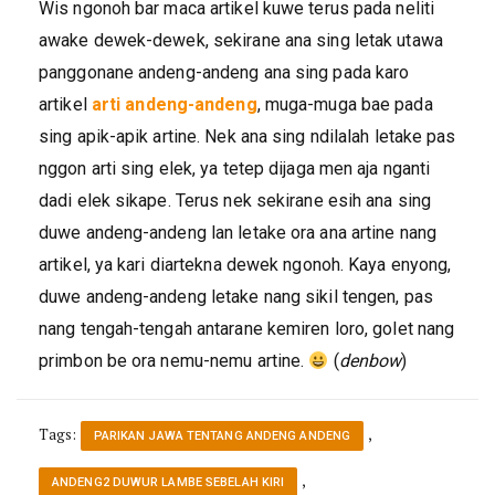
Wis ngonoh bar maca artikel kuwe terus pada neliti
awake dewek-dewek, sekirane ana sing letak utawa
panggonane andeng-andeng ana sing pada karo
artikel
arti andeng-andeng
, muga-muga bae pada
sing apik-apik artine. Nek ana sing ndilalah letake pas
nggon arti sing elek, ya tetep dijaga men aja nganti
dadi elek sikape. Terus nek sekirane esih ana sing
duwe andeng-andeng lan letake ora ana artine nang
artikel, ya kari diartekna dewek ngonoh. Kaya enyong,
duwe andeng-andeng letake nang sikil tengen, pas
nang tengah-tengah antarane kemiren loro, golet nang
primbon be ora nemu-nemu artine.
(
denbow
)
Tags:
,
PARIKAN JAWA TENTANG ANDENG ANDENG
,
ANDENG2 DUWUR LAMBE SEBELAH KIRI