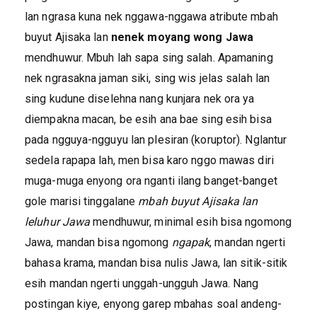
lan ngrasa kuna nek nggawa-nggawa atribute mbah
buyut Ajisaka lan
nenek moyang wong Jawa
mendhuwur. Mbuh lah sapa sing salah. Apamaning
nek ngrasakna jaman siki, sing wis jelas salah lan
sing kudune diselehna nang kunjara nek ora ya
diempakna macan, be esih ana bae sing esih bisa
pada ngguya-ngguyu lan plesiran (koruptor). Nglantur
sedela rapapa lah, men bisa karo nggo mawas diri
muga-muga enyong ora nganti ilang banget-banget
gole marisi tinggalane
mbah buyut Ajisaka lan
leluhur Jawa
mendhuwur, minimal esih bisa ngomong
Jawa, mandan bisa ngomong
ngapak
, mandan ngerti
bahasa krama, mandan bisa nulis Jawa, lan sitik-sitik
esih mandan ngerti unggah-ungguh Jawa. Nang
postingan kiye, enyong garep mbahas soal andeng-