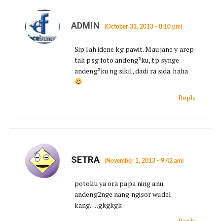
ADMIN
(October 31, 2013 - 8:10 pm)
Sip lah idene kg pawit. Mau jane y arep
tak psg foto andeng²ku, tp synge
andeng²ku ng sikil, dadi ra sida. haha
Reply
SETRA
(November 1, 2013 - 9:42 am)
potoku ya ora papa ning anu
andeng2nge nang ngisor wudel
kang….gkgkgk